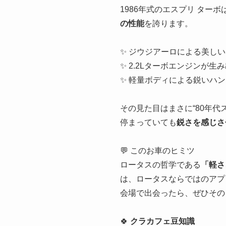
1986年式のエスプリ ターボ
の性能
を誇ります。
✨ ジウジアーロによる美し
✨ 2.2Lターボエンジンが生
✨ 軽量ボディによる鋭いハ
その見た目はまさに“80年代
停まっていても
鋭さを感じさ
💬 このお車のヒミツ
ロータスの哲学である
「軽さ
は、ロータスならではのアプ
会場で出会ったら、ぜひその
🍀
クラカフェ豆知識