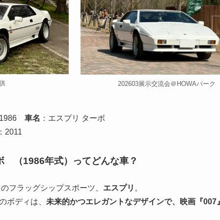
供
202603展示交流会＠HOWAパーク
1986
車名
：エスプリ ターボ
：2011
ボ （1986年式）ってどんな車？
スのフラッグシップスポーツ、
エスプリ
。
のボディは、
未来的かつエレガントなデザインで、映画『00