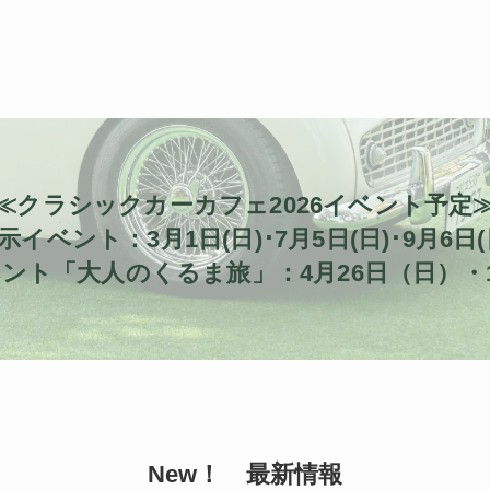
≪クラシックカーカフェ2026イベント予定
示イベント：3月1日(日)･7月5日(日)･9月6日(
ント「大人のくるま旅」：4月26日（日）・11
New！ 最新情報