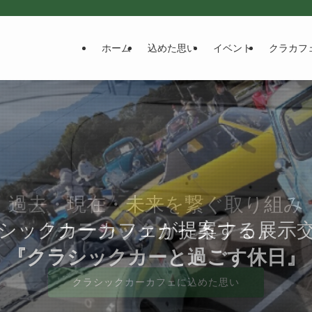
ホーム
込めた思い
イベント
クラカフ
過去・現在・未来を繋ぐ取り組み
クカーカフェが提案するチャリテ
シックカーカフェが提案する展示
『クラシックカーカフェ』
『クラシックカーカフェ』
『クラシックカーと過ごす休日』
『大人のくるま旅』
『大人のくるま旅』
クラシックカーカフェに込めた思い
クラシックカーカフェに込めた思い