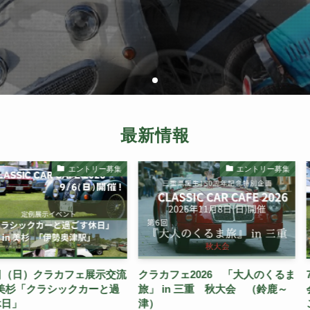
最新情報
エントリー募集
エントリー募集
カフェ展示交流
クラカフェ2026 「大人のくるま
7月5日（日
シックカーと過
旅」 in 三重 秋大会 （鈴鹿～
会 in 美杉
津）
ごす休日」【