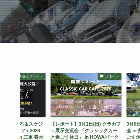
了イベント
レポート
＆スケジ
【レポート】3月1日(日) クラカフ
9月6日（日）クラ
ェ2026
ェ展示交流会 「クラシックカー
会 in 美杉「クラ
重 春大
と過ごす休日」 in HOWAパーク
ごす休日」