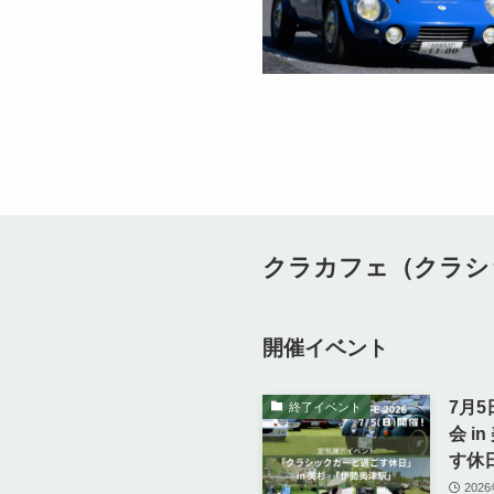
クラカフェ（クラシ
開催イベント
7月
終了イベント
会 i
す休
202