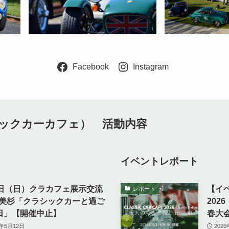
Facebook
Instagram
ックカーカフェ） 活動内容
イベントレポート
5日（日）クラカフェ展示交流
【イ
レポート
n 美杉「クラシックカーと過ご
202
日」【開催中止】
春大
6年5月12日
202