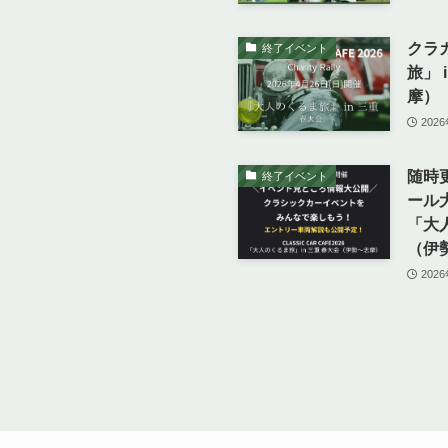
クラ
終了イベント
旅」 
摩）
202
随時
終了イベント
ール
「大人
（伊
202