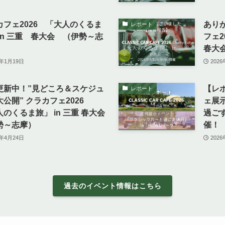
カフェ2026 「大人のくるま
あり
レポート
in 三重 春大会 （伊勢～志
フェ2
春大
6年1月19日
202
更新中！”見どころ＆スケジュ
【レポ
レポート
大公開” クラカフェ2026
ェ展
のくるま旅」 in 三重 春大会
過ごす
勢～志摩）
催！
6年4月24日
202
過去のイベント情報はこちら