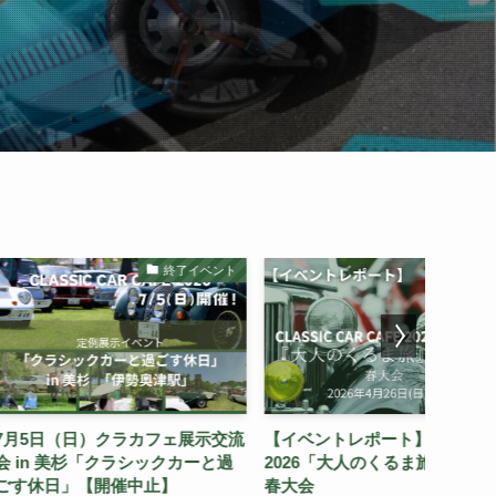
終了イベント
レポート
）クラカフェ展示交流
【イベントレポート】クラカフェ
ありが
「クラシックカーと過
2026「大人のくるま旅 」in 三重
フェ20
開催中止】
春大会
重 春大